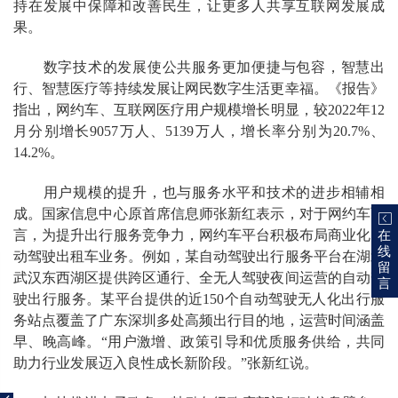
持在发展中保障和改善民生，让更多人共享互联网发展成
果。
数字技术的发展使公共服务更加便捷与包容，智慧出
行、智慧医疗等持续发展让网民数字生活更幸福。《报告》
指出，网约车、互联网医疗用户规模增长明显，较2022年12
月分别增长9057万人、5139万人，增长率分别为20.7%、
14.2%。
用户规模的提升，也与服务水平和技术的进步相辅相
成。国家信息中心原首席信息师张新红表示，对于网约车而
言，为提升出行服务竞争力，网约车平台积极布局商业化自
在
线
动驾驶出租车业务。例如，某自动驾驶出行服务平台在湖北
留
武汉东西湖区提供跨区通行、全无人驾驶夜间运营的自动驾
言
驶出行服务。某平台提供的近150个自动驾驶无人化出行服
务站点覆盖了广东深圳多处高频出行目的地，运营时间涵盖
欢
早、晚高峰。“用户激增、政策引导和优质服务供给，共同
助力行业发展迈入良性成长新阶段。”张新红说。
迎