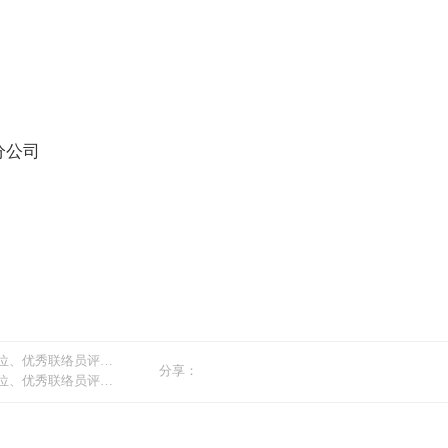
迎
登
录
分公司
单位、优秀联络员评选结果的通知
分享：
单位、优秀联络员评选的通知