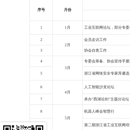
序号
月份
1
1月
工业互联网论坛，部
2
会员走访工作
2月
3
协会自查工作
4
专委会筹备、协会宣传手册
3月
5
浙江省网络安全专家库遴选
6
人工智能沙龙论坛
4月
7
承办“西湖论剑”主题分论坛
8
机器人峰会智慧行
5月
9
第二期浙江省工业互联网培